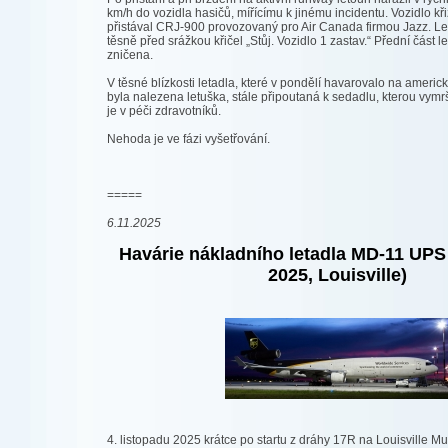
km/h do vozidla hasičů, mířícímu k jinému incidentu. Vozidlo kř
přistával CRJ-900 provozovaný pro Air Canada firmou Jazz. Le
těsně před srážkou křičel „Stůj. Vozidlo 1 zastav.“ Přední část l
zničena.
V těsné blízkosti letadla, které v pondělí havarovalo na americ
byla nalezena letuška, stále připoutaná k sedadlu, kterou vymrš
je v péči zdravotníků.
Nehoda je ve fázi vyšetřování.
=====
6.11.2025
Havárie nákladního letadla MD-11 UPS 
2025, Louisville)
4. listopadu 2025 krátce po startu z dráhy 17R na Louisville 