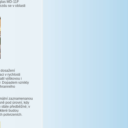
uglas MD-11F
zdu se v oblasti
 dosažení
ci v rychlosti
atil výškovou i
hy. Dopadem vznikly
áchranného
ximální zaznamenanou
sně pod úrovní, kdy
u stále předběžné; v
 které budou
ch potvrzeních.