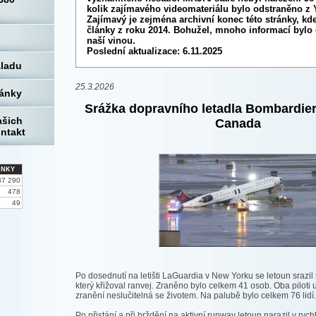
kolik zajímavého videomateriálu bylo odstraněno z 
Zajímavý je zejména archivní konec této stránky, kd
články z roku 2014. Bohužel, mnoho informací bylo 
naší vinou.
Poslední aktualizace: 6.11.2025
áladu
25.3.2026
ránky
Srážka dopravního letadla Bombardier
ašich
Canada
ontakt
ÁNKY
37 290
478
49
Po dosednutí na letišti LaGuardia v New Yorku se letoun srazi
který křižoval ranvej. Zraněno bylo celkem 41 osob. Oba piloti u
zranění neslučitelná se životem. Na palubě bylo celkem 76 lidí.
Po přistání a při brždění na aktivní runway letoun narazil v ryc