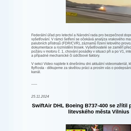
Federální úřad pro letectví a Národní rada pro bezpečnost dop
vyšetřování. V rámci šetření se očekává analýza vrakového ma
palubních přístrojů (FDR/CVR), záznamů řízení letového provo
dokumentace a rozmístění trosek. Vyšetřovatelé se zaměří pře
požáru v motoru č. 1, chování posádky v situaci při a po V1, in
a případné mechanické či údržbové faktory.
V sekci Video najdete k dnešnímu dni aktuální videomateriál, k
flyRosta - děkujeme za skvělou práci a prosím vás o podepsán
kanál.
-----
25.11.2024
SwiftAir DHL Boeing B737-400 se zřítil p
litevského města Vilnius