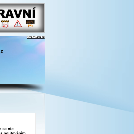
cz
 se nic
s politováním,