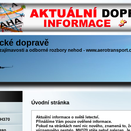
ecké dopravě
zajímavosti a odborné rozbory nehod - www.aerotransport.
Úvodní stránka
Aktuální informace o světě letectví.
MH370
Přinášíme Vám pouze ověřené informace.
Pokud na stránkách není nic nového, znamená to, že
významného nestalo. MH370 stále nebyl nalezen. Je 
380