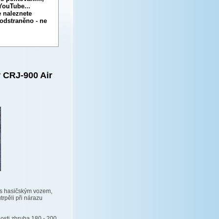
YouTube...
e naleznete
odstraněno - ne
 CRJ-900 Air
l s hasičským vozem,
trpěli při nárazu
hlosti zhruba 180 - 200