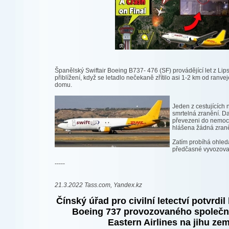
Španělský Swiftair Boeing B737- 476 (SF) provádějící let z Lip
přiblížení, když se letadlo nečekaně zřítilo asi 1-2 km od ran
domu.
Jeden z cestujících 
smrtelná zranění. Dalš
převezeni do nemoc
hlášena žádná zraně
Zatím probíhá ohledá
předčasné vyvozovat
-----
21.3.2022 Tass.com, Yandex.kz
Čínský úřad pro civilní letectví potvrdil 
Boeing 737 provozovaného společn
Eastern Airlines na jihu zem