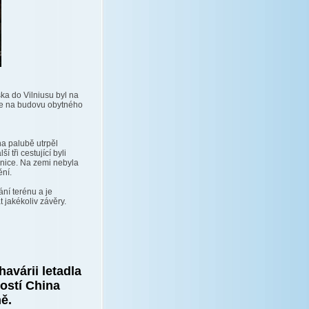
ska do Vilniusu byl na
veje na budovu obytného
na palubě utrpěl
í tři cestující byli
nice. Na zemi nebyla
ní.
ní terénu a je
 jakékoliv závěry.
havárii letadla
ostí China
ě.