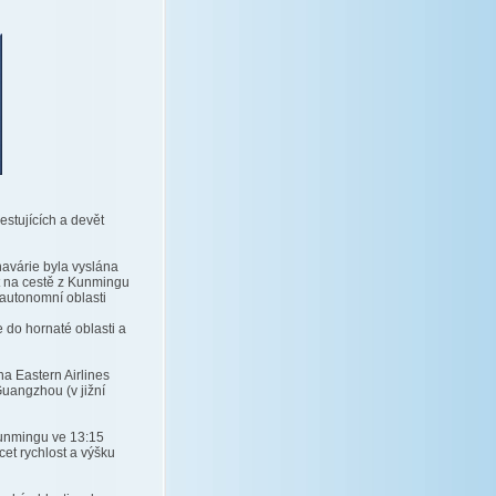
estujících a devět
 havárie byla vyslána
t na cestě z Kunmingu
autonomní oblasti
se do hornaté oblasti a
a Eastern Airlines
Guangzhou (v jižní
 Kunmingu ve 13:15
cet rychlost a výšku