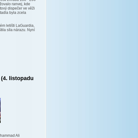
ižovalo ranvej, kde
tový dispečer ve věži
etadla byla zcela
kém letišti LaGuardia,
tila síla nárazu. Nyní
(4. listopadu
Muhammad Ali