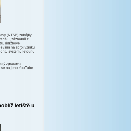
ravy (NTSB) zahájily
teriálu, záznamů z
zu, údržbové
devším na zdroj vzniku
tegritu systémů letounu
terý zpracoval
í se na jeho YouTube
oblíž letiště u