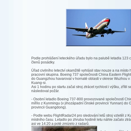
Podle prohlášení leteckého úřadu bylo na palubě letadla 123 c
členů posádky.
Úřad civilního letectví okamžitě vyhlásil stav nouze a na místo
pracovní skupina. Boeing 737 společnosti China Eastern Fligh
do Guangzhou havaroval v hornaté oblasti v okrese Wuzhou v 
Kuang-si.
Asi 1 hodinu po startu začal stroj ztrácet rychlost i výšku, zřítil 
následoval požár.
- Osobní letadlo Boeing 737-800 provozované společností Chin
mířilo z Kunmingu (v jihozápadní čínské provincii Yunnan) do 
provincii Guangdong).
- Podle webu FlightRadar24 pro sledování letů stroj vzletěl z
místního času. Letadlo po zhruba hodině letu náhle začalo ztrá
asi ve 14:20 a poté zmizelo z radarů.