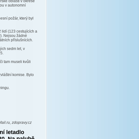
horské oblasti v okrese
ou v autonomní
esní požár, který byl
lidí (123 cestujících a
). Nejsou žádné
átních příslušnících.
lých sedm let, v
5.
či tam museli kvůli
vláštní komise. Bylo
mingu.
ail.ru, zdopravy.cz
ní letadlo
20. Na palubě