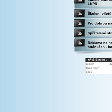
LKPR
Školení pilotů
Pro dobrou n
Spřátelené st
Reklama na n
stránkách - k
NÁVŠTĚVNÍKŮ STR
celkem
3
tento týden
dnes