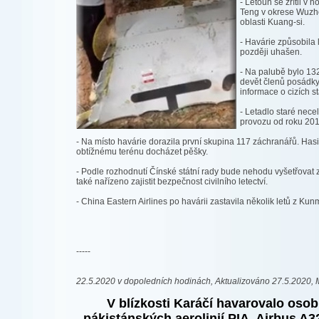
- Letoun se zřítil v 
Teng v okrese Wuzh
oblasti Kuang-si.
- Havárie způsobila l
později uhašen.
- Na palubě bylo 132 
devět členů posádky
informace o cizích st
- Letadlo staré nece
provozu od roku 201
- Na místo havárie dorazila první skupina 117 záchranářů. Hasi
obtížnému terénu docházet pěšky.
- Podle rozhodnutí Čínské státní rady bude nehodu vyšetřovat z
také nařízeno zajistit bezpečnost civilního letectví.
- China Eastern Airlines po havárii zastavila několik letů z Kun
-----
22.5.2020 v dopoledních hodinách, Aktualizováno 27.5.2020, M
V blízkosti Karáčí havarovalo osob
pákistánských aerolinií PIA, Airbus A3