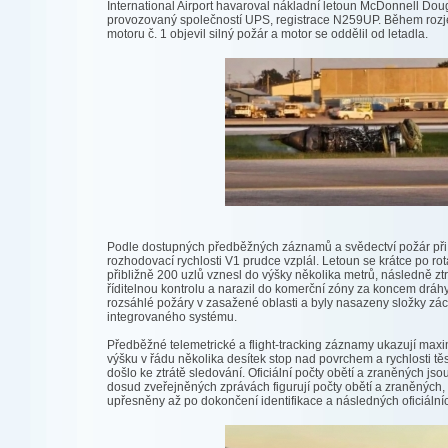
International Airport havaroval nákladní letoun McDonnell Do
provozovaný společností UPS, registrace N259UP. Během rozje
motoru č. 1 objevil silný požár a motor se oddělil od letadla.
Podle dostupných předběžných záznamů a svědectví požár při
rozhodovací rychlosti V1 prudce vzplál. Letoun se krátce po rota
přibližně 200 uzlů vznesl do výšky několika metrů, následně ztr
říditelnou kontrolu a narazil do komerční zóny za koncem drá
rozsáhlé požáry v zasažené oblasti a byly nasazeny složky z
integrovaného systému.
Předběžné telemetrické a flight-tracking záznamy ukazují ma
výšku v řádu několika desítek stop nad povrchem a rychlosti tě
došlo ke ztrátě sledování. Oficiální počty obětí a zraněných jso
dosud zveřejněných zprávách figurují počty obětí a zraněných,
upřesněny až po dokončení identifikace a následných oficiální