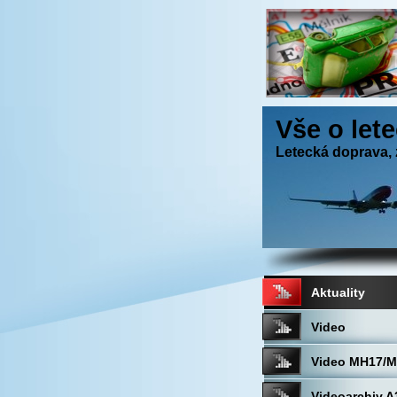
Vše o let
Letecká doprava, 
Aktuality
Video
Video MH17/
Videoarchiv A